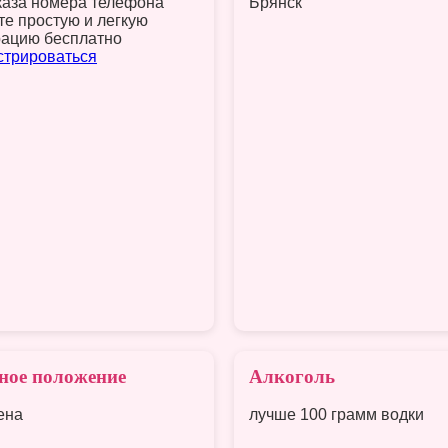
каза номера телефона
Брянск
те простую и легкую
рацию бесплатно
стрироваться
ное положение
Алкоголь
ена
лучше 100 грамм водки