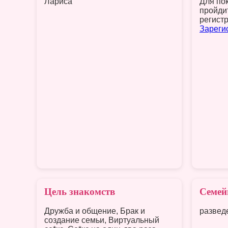
Лариса
Для по
пройди
регист
Зареги
Цель знакомств
Семей
Дружба и общение, Брак и
развед
создание семьи, Виртуальный