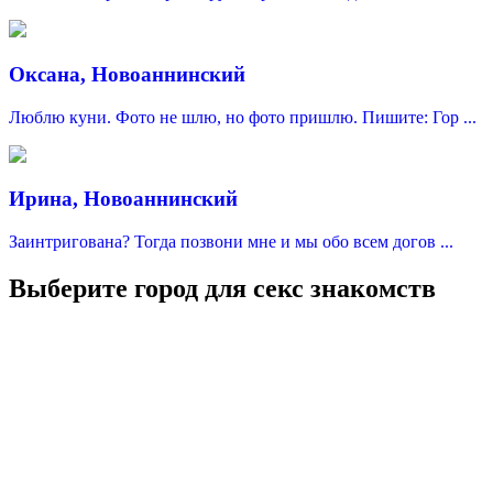
Оксана, Новоаннинский
Люблю куни. Фото не шлю, но фото пришлю. Пишите: Гор ...
Ирина, Новоаннинский
Заинтригована? Тогда позвони мне и мы обо всем догов ...
Выберите город для секс знакомств
Москва
Санкт-Петербург
Краснодар
Казань
Нижний Новгород
Уфа
Адыгейск
Севастополь
Симферополь
Ялта
Феодосия
Керчь
Евпатория
Черкесск
Сочи
Новороссийск
Анапа
Геленджик
Туапсе
Ейск
Кропоткин
Славянск-на-Кубани
Крымск
Лабинск
Тихорецк
Белореченск
Горячий ключ
Темрюк
Абинск
Апшеронск
Новокубанск
Гулькевичи
Приморско-Ахтарск
Нальчик
Баксан
Нарткала
Терек
Усть-Джегута
Владикавказ
Моздок
Беслан
Алагир
Ардон
Дигора
Назрань
Магас
Сунжа