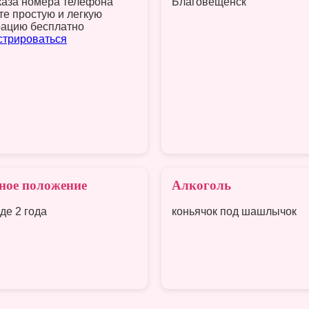
каза номера телефона
Благовещенск
те простую и легкую
рацию бесплатно
стрироваться
ное положение
Алкоголь
де 2 года
коньячок под шашлычок