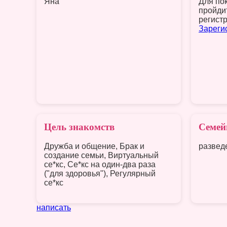
Яна
Для по
пройди
регист
Зареги
Цель знакомств
Семей
Дружба и общение, Брак и
развед
создание семьи, Виртуальный
се*кс, Се*кс на один-два раза
("для здоровья"), Регулярный
се*кс
написать