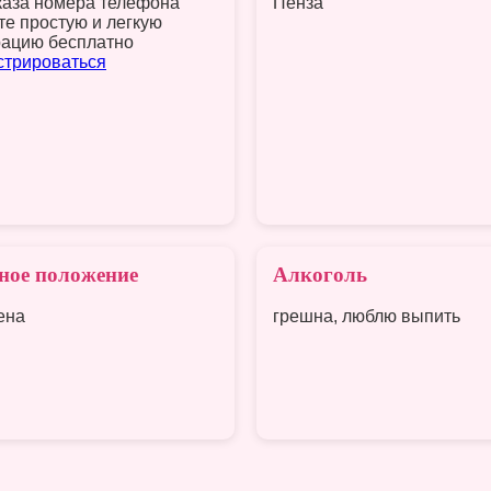
каза номера телефона
Пенза
те простую и легкую
рацию бесплатно
стрироваться
ное положение
Алкоголь
ена
грешна, люблю выпить