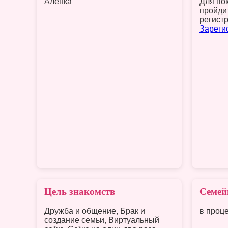
Аленка
Для по
пройди
регист
Зареги
Цель знакомств
Семей
Дружба и общение, Брак и
в проц
создание семьи, Виртуальный