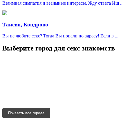
Взаимная симпатия и взаимные интересы. Жду ответа Ищ ...
Таисия, Кондрово
Вы не любите секс? Тогда Вы попали по адресу! Если в ...
Выберите город для секс знакомств
Москва
Санкт-Петербург
Краснодар
Казань
Нижний Новгород
Уфа
Адыгейск
Севастополь
Симферополь
Ялта
Феодосия
Керчь
Евпатория
Черкесск
Сочи
Новороссийск
Анапа
Геленджик
Туапсе
Ейск
Кропоткин
Славянск-на-Кубани
Крымск
Лабинск
Тихорецк
Белореченск
Горячий ключ
Темрюк
Абинск
Апшеронск
Новокубанск
Гулькевичи
Приморско-Ахтарск
Нальчик
Баксан
Нарткала
Терек
Усть-Джегута
Владикавказ
Моздок
Беслан
Алагир
Ардон
Дигора
Назрань
Магас
Сунжа
Малгобек
Грозный
Гудермес
Показать все города