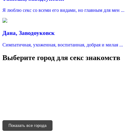
Я люблю секс со всеми его видами, но главным для мен ...
Дана, Заводоуковск
Симпатичная, ухоженная, воспитанная, добрая и милая ...
Выберите город для секс знакомств
Москва
Санкт-Петербург
Краснодар
Казань
Нижний Новгород
Уфа
Адыгейск
Севастополь
Симферополь
Ялта
Феодосия
Керчь
Евпатория
Черкесск
Сочи
Новороссийск
Анапа
Геленджик
Туапсе
Ейск
Кропоткин
Славянск-на-Кубани
Крымск
Лабинск
Тихорецк
Белореченск
Горячий ключ
Темрюк
Абинск
Апшеронск
Новокубанск
Гулькевичи
Приморско-Ахтарск
Нальчик
Баксан
Нарткала
Терек
Усть-Джегута
Владикавказ
Моздок
Беслан
Алагир
Ардон
Дигора
Назрань
Магас
Сунжа
Малгобек
Грозный
Гудермес
Показать все города