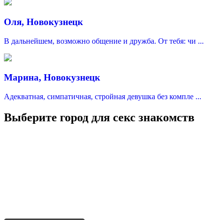
Оля, Новокузнецк
В дальнейшем, возможно общение и дружба. От тебя: чи ...
Марина, Новокузнецк
Адекватная, симпатичная, стройная девушка без компле ...
Выберите город для секс знакомств
Москва
Санкт-Петербург
Краснодар
Казань
Нижний Новгород
Уфа
Адыгейск
Севастополь
Симферополь
Ялта
Феодосия
Керчь
Евпатория
Черкесск
Сочи
Новороссийск
Анапа
Геленджик
Туапсе
Ейск
Кропоткин
Славянск-на-Кубани
Крымск
Лабинск
Тихорецк
Белореченск
Горячий ключ
Темрюк
Абинск
Апшеронск
Новокубанск
Гулькевичи
Приморско-Ахтарск
Нальчик
Баксан
Нарткала
Терек
Усть-Джегута
Владикавказ
Моздок
Беслан
Алагир
Ардон
Дигора
Назрань
Магас
Сунжа
Малгобек
Грозный
Гудермес