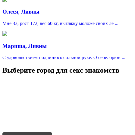
Олеся, Ливны
Мне 33, рост 172, вес 60 кг, выгляжу моложе своих ле ...
Мариша, Ливны
С удовольствием подчинюсь сильной руке. О себе: брюн ...
Выберите город для секс знакомств
Москва
Санкт-Петербург
Краснодар
Казань
Нижний Новгород
Уфа
Адыгейск
Севастополь
Симферополь
Ялта
Феодосия
Керчь
Евпатория
Черкесск
Сочи
Новороссийск
Анапа
Геленджик
Туапсе
Ейск
Кропоткин
Славянск-на-Кубани
Крымск
Лабинск
Тихорецк
Белореченск
Горячий ключ
Темрюк
Абинск
Апшеронск
Новокубанск
Гулькевичи
Приморско-Ахтарск
Нальчик
Баксан
Нарткала
Терек
Усть-Джегута
Владикавказ
Моздок
Беслан
Алагир
Ардон
Дигора
Назрань
Магас
Сунжа
Малгобек
Грозный
Гудермес