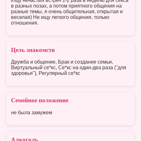
Ищу нечастых встреч 1-2 раза в неделю для секса
в разных позах, а потом приятного общения на
разные темы, я очень общительная, открытая и
веселая) Не ищу легкого общения, только
отношения.
Цель знакомств
Дружба и общение, Брак и создание семьи,
Виртуальный се*кс, Се*кс на один-два раза ("для
здоровья"), Регулярный се*кс
Семейное положение
не была замужем
Алкоголь