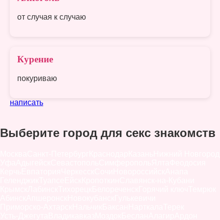
от случая к случаю
Курение
покуриваю
написать
Выберите город для секс знакомств
Москва
Санкт-Петербург
Краснодар
Казань
Нижний Новгород
Уфа
Адыгейск
Севастополь
Симферополь
Ялта
Феодосия
Керчь
Евпатория
Черкесск
Сочи
Новороссийск
Анапа
Геленджик
Туапсе
Ейск
Кропоткин
Славянск-на-Кубани
Крымск
Лабинск
Тихорецк
Белореченск
Горячий ключ
Темрюк
Абинск
Апшеронск
Новокубанск
Гулькевичи
Приморско-Ахтарск
Нальчик
Баксан
Нарткала
Терек
Усть-Джегута
Владикавказ
Моздок
Беслан
Алагир
Ардон