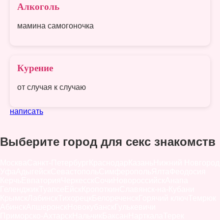
Алкоголь
мамина самогоночка
Курение
от случая к случаю
написать
Выберите город для секс знакомств
Москва
Санкт-Петербург
Краснодар
Казань
Нижний Новгород
Уфа
Адыгейск
Севастополь
Симферополь
Ялта
Феодосия
Керчь
Евпатория
Черкесск
Сочи
Новороссийск
Анапа
Геленджик
Туапсе
Ейск
Кропоткин
Славянск-на-Кубани
Крымск
Лабинск
Тихорецк
Белореченск
Горячий ключ
Темрюк
Абинск
Апшеронск
Новокубанск
Гулькевичи
Приморско-Ахтарск
Нальчик
Баксан
Нарткала
Терек