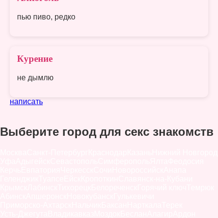
пью пиво, редко
Курение
не дымлю
написать
Выберите город для секс знакомств
Москва
Санкт-Петербург
Краснодар
Казань
Нижний Новгород
Уфа
Адыгейск
Севастополь
Симферополь
Ялта
Феодосия
Керчь
Евпатория
Черкесск
Сочи
Новороссийск
Анапа
Геленджик
Туапсе
Ейск
Кропоткин
Славянск-на-Кубани
Крымск
Лабинск
Тихорецк
Белореченск
Горячий ключ
Темрюк
Абинск
Апшеронск
Новокубанск
Гулькевичи
Приморско-Ахтарск
Нальчик
Баксан
Нарткала
Терек
Усть-Джегута
Владикавказ
Моздок
Беслан
Алагир
Ардон