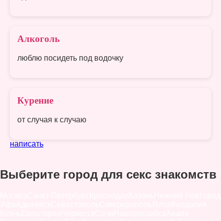
Алкоголь
люблю посидеть под водочку
Курение
от случая к случаю
написать
Выберите город для секс знакомств
Москва
Санкт-Петербург
Краснодар
Казань
Нижний Новгород
Уфа
Адыгейск
Севастополь
Симферополь
Ялта
Феодосия
Керчь
Евпатория
Черкесск
Сочи
Новороссийск
Анапа