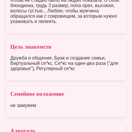
чтобы не стыдно было на людях показать. О себе:
блондинка, грудь 3 размер, попа орех, высокая,
волосы густые... Люблю, чтобы мужчина
обращался как с сокровищем, за которым нужно
ухаживать и лелеять.
Цель знакомств
Дружба и общение, Брак и создание семьи,
Виртуальный се*кс, Се*кс на один-два раза ("для
здоровья"), Регулярный се*кс
Семейное положение
не замужем
Алкоголь