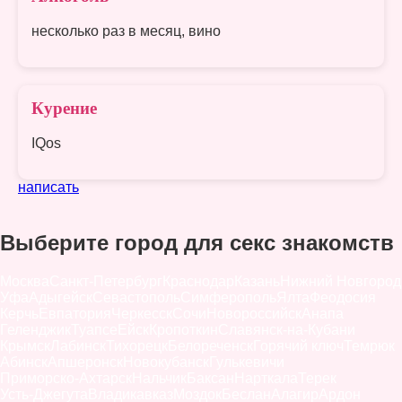
несколько раз в месяц, вино
Курение
IQos
написать
Выберите город для секс знакомств
Москва
Санкт-Петербург
Краснодар
Казань
Нижний Новгород
Уфа
Адыгейск
Севастополь
Симферополь
Ялта
Феодосия
Керчь
Евпатория
Черкесск
Сочи
Новороссийск
Анапа
Геленджик
Туапсе
Ейск
Кропоткин
Славянск-на-Кубани
Крымск
Лабинск
Тихорецк
Белореченск
Горячий ключ
Темрюк
Абинск
Апшеронск
Новокубанск
Гулькевичи
Приморско-Ахтарск
Нальчик
Баксан
Нарткала
Терек
Усть-Джегута
Владикавказ
Моздок
Беслан
Алагир
Ардон