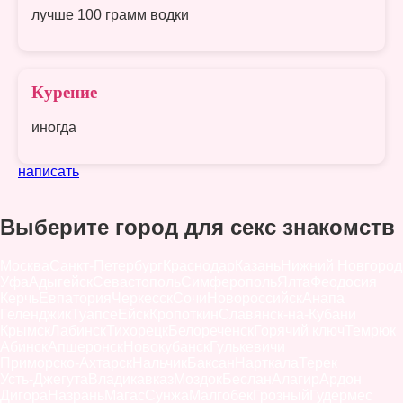
лучше 100 грамм водки
Курение
иногда
написать
Выберите город для секс знакомств
Москва
Санкт-Петербург
Краснодар
Казань
Нижний Новгород
Уфа
Адыгейск
Севастополь
Симферополь
Ялта
Феодосия
Керчь
Евпатория
Черкесск
Сочи
Новороссийск
Анапа
Геленджик
Туапсе
Ейск
Кропоткин
Славянск-на-Кубани
Крымск
Лабинск
Тихорецк
Белореченск
Горячий ключ
Темрюк
Абинск
Апшеронск
Новокубанск
Гулькевичи
Приморско-Ахтарск
Нальчик
Баксан
Нарткала
Терек
Усть-Джегута
Владикавказ
Моздок
Беслан
Алагир
Ардон
Дигора
Назрань
Магас
Сунжа
Малгобек
Грозный
Гудермес