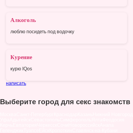
Алкоголь
люблю посидеть под водочку
Курение
курю IQos
написать
Выберите город для секс знакомств
Москва
Санкт-Петербург
Краснодар
Казань
Нижний Новгород
Уфа
Адыгейск
Севастополь
Симферополь
Ялта
Феодосия
Керчь
Евпатория
Черкесск
Сочи
Новороссийск
Анапа
Геленджик
Туапсе
Ейск
Кропоткин
Славянск-на-Кубани