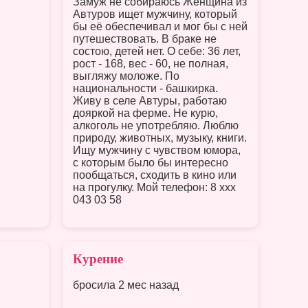
Замуж не собираюсь Женщина из
Автуров ищет мужчину, который
бы её обеспечивал и мог бы с ней
путешествовать. В браке не
состою, детей нет. О себе: 36 лет,
рост - 168, вес - 60, не полная,
выгляжу моложе. По
национальности - башкирка.
Живу в селе Автуры, работаю
дояркой на ферме. Не курю,
алкоголь не употребляю. Люблю
природу, животных, музыку, книги.
Ищу мужчину с чувством юмора,
с которым было бы интересно
пообщаться, сходить в кино или
на прогулку. Мой телефон: 8 xxx
043 03 58
Курение
бросила 2 мес назад