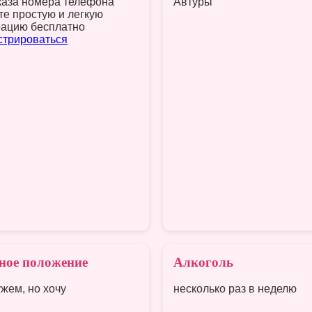
каза номера телефона
Автуры
те простую и легкую
рацию бесплатно
стрироваться
ное положение
Алкоголь
жем, но хочу
несколько раз в неделю