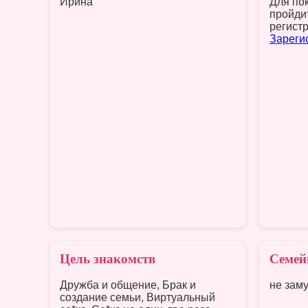
Ирина
Для по
пройди
регист
Зареги
Цель знакомств
Семей
Дружба и общение, Брак и
не заму
создание семьи, Виртуальный