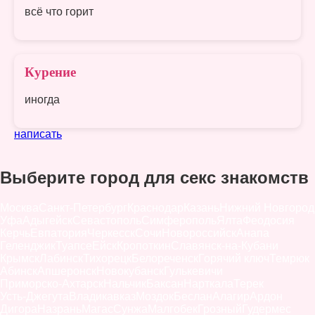
всё что горит
Курение
иногда
написать
Выберите город для секс знакомств
Москва
Санкт-Петербург
Краснодар
Казань
Нижний Новгород
Уфа
Адыгейск
Севастополь
Симферополь
Ялта
Феодосия
Керчь
Евпатория
Черкесск
Сочи
Новороссийск
Анапа
Геленджик
Туапсе
Ейск
Кропоткин
Славянск-на-Кубани
Крымск
Лабинск
Тихорецк
Белореченск
Горячий ключ
Темрюк
Абинск
Апшеронск
Новокубанск
Гулькевичи
Приморско-Ахтарск
Нальчик
Баксан
Нарткала
Терек
Усть-Джегута
Владикавказ
Моздок
Беслан
Алагир
Ардон
Дигора
Назрань
Магас
Сунжа
Малгобек
Грозный
Гудермес