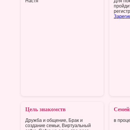
Настя
Для по
пройди
регист
Зареги
Цель знакомств
Семей
Дружба и общение, Брак и
в проц
создание семьи, Виртуальный