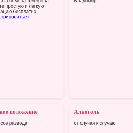
каза номера телефона
Владимир
те простую и легкую
рацию бесплатно
стрироваться
ное положение
Алкоголь
ессе развода
от случая к случаю