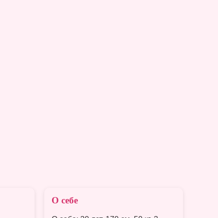
Обнаженные фото
пользователя
скрыты.
Зарегистрируйтесь
чтобы их увидеть
О себе