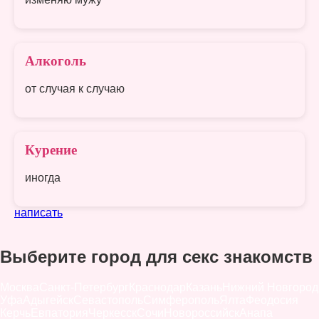
Алкоголь
от случая к случаю
Курение
иногда
написать
Выберите город для секс знакомств
Москва
Санкт-Петербург
Краснодар
Казань
Нижний Новгород
Уфа
Адыгейск
Севастополь
Симферополь
Ялта
Феодосия
Керчь
Евпатория
Черкесск
Сочи
Новороссийск
Анапа