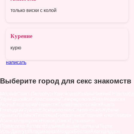
только виски с колой
Курение
курю
написать
Выберите город для секс знакомств
Москва
Санкт-Петербург
Краснодар
Казань
Нижний Новгород
Уфа
Адыгейск
Севастополь
Симферополь
Ялта
Феодосия
Керчь
Евпатория
Черкесск
Сочи
Новороссийск
Анапа
Геленджик
Туапсе
Ейск
Кропоткин
Славянск-на-Кубани
Крымск
Лабинск
Тихорецк
Белореченск
Горячий ключ
Темрюк
Абинск
Апшеронск
Новокубанск
Гулькевичи
Приморско-Ахтарск
Нальчик
Баксан
Нарткала
Терек
Усть-Джегута
Владикавказ
Моздок
Беслан
Алагир
Ардон