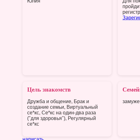
Юлия
Для по
пройди
регист
Зареги
Цель знакомств
Семей
Дружба и общение, Брак и
замуже
создание семьи, Виртуальный
се*кс, Се*кс на один-два раза
("для здоровья"), Регулярный
се*кс
написать