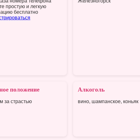
каза номера телефона
Железногорск
те простую и легкую
рацию бесплатно
стрироваться
ное положение
Алкоголь
м за страстью
вино, шампанское, коньяк