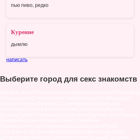
пью пиво, редко
Курение
дымлю
написать
Выберите город для секс знакомств
Москва
Санкт-Петербург
Краснодар
Казань
Нижний Новгород
Уфа
Адыгейск
Севастополь
Симферополь
Ялта
Феодосия
Керчь
Евпатория
Черкесск
Сочи
Новороссийск
Анапа
Геленджик
Туапсе
Ейск
Кропоткин
Славянск-на-Кубани
Крымск
Лабинск
Тихорецк
Белореченск
Горячий ключ
Темрюк
Абинск
Апшеронск
Новокубанск
Гулькевичи
Приморско-Ахтарск
Нальчик
Баксан
Нарткала
Терек
Усть-Джегута
Владикавказ
Моздок
Беслан
Алагир
Ардон
Дигора
Назрань
Магас
Сунжа
Малгобек
Грозный
Гудермес