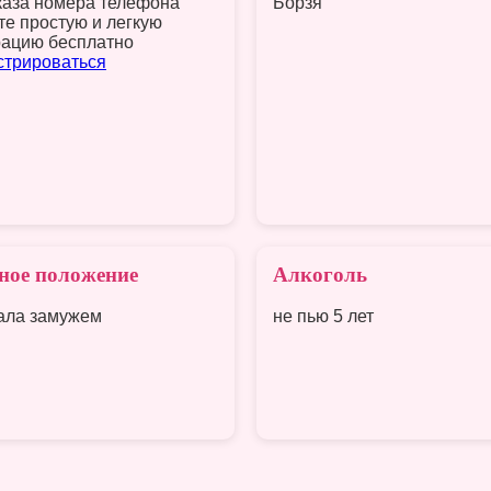
каза номера телефона
Борзя
те простую и легкую
рацию бесплатно
стрироваться
ное положение
Алкоголь
ала замужем
не пью 5 лет