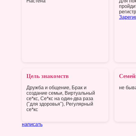
Настена
Для по
пройди
регист
Зареги
Цель знакомств
Семей
Дружба и общение, Брак и
не быв
создание семьи, Виртуальный
се*кс, Се*кс на один-два раза
("для здоровья"), Регулярный
се*кс
написать