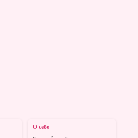
Обнаженные фото
пользователя
скрыты.
Зарегистрируйтесь
чтобы их увидеть
О себе