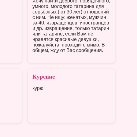
Хочу найти доброго, порядочного,
умного, молодого татарина для
серьёзных ( от 30 лет) отношений
с ним. Не ищу: женатых, мужчин
за 40, извращенцев, иностранцев
и др. извращения, только татарин
или татарине, если Вам не
нравятся красивые девушки,
пожалуйста, проходите мимо. В
общем, жду от Вас сообщения.
Курение
курю