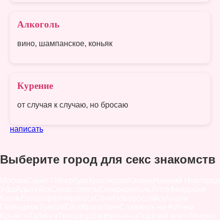
Алкоголь
вино, шампанское, коньяк
Курение
от случая к случаю, но бросаю
написать
Выберите город для секс знакомств
Москва
Санкт-Петербург
Краснодар
Казань
Нижний Новгород
Уфа
Адыгейск
Севастополь
Симферополь
Ялта
Феодосия
Керчь
Евпатория
Черкесск
Сочи
Новороссийск
Анапа
Геленджик
Туапсе
Ейск
Кропоткин
Славянск-на-Кубани
Крымск
Лабинск
Тихорецк
Белореченск
Горячий ключ
Темрюк