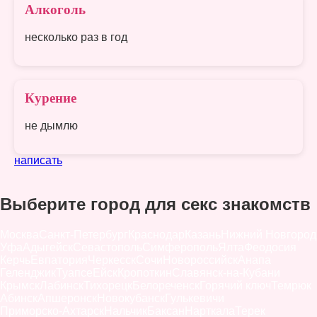
Алкоголь
несколько раз в год
Курение
не дымлю
написать
Выберите город для секс знакомств
Москва
Санкт-Петербург
Краснодар
Казань
Нижний Новгород
Уфа
Адыгейск
Севастополь
Симферополь
Ялта
Феодосия
Керчь
Евпатория
Черкесск
Сочи
Новороссийск
Анапа
Геленджик
Туапсе
Ейск
Кропоткин
Славянск-на-Кубани
Крымск
Лабинск
Тихорецк
Белореченск
Горячий ключ
Темрюк
Абинск
Апшеронск
Новокубанск
Гулькевичи
Приморско-Ахтарск
Нальчик
Баксан
Нарткала
Терек