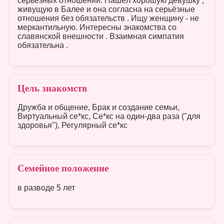
серьёзных отношений. Нашёл хорошую девушку ,
живущую в Балее и она согласна на серьёзные
отношения без обязательств . Ищу женщину - не
меркантильную. Интересны знакомства со
славянской внешности . Взаимная симпатия
обязательна .
Цель знакомств
Дружба и общение, Брак и создание семьи,
Виртуальный се*кс, Се*кс на один-два раза ("для
здоровья"), Регулярный се*кс
Семейное положение
в разводе 5 лет