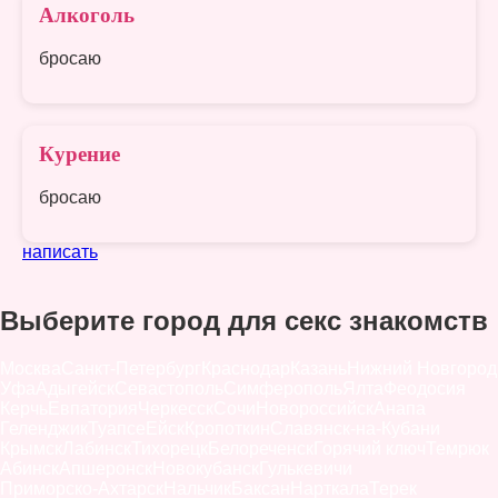
Алкоголь
бросаю
Курение
бросаю
написать
Выберите город для секс знакомств
Москва
Санкт-Петербург
Краснодар
Казань
Нижний Новгород
Уфа
Адыгейск
Севастополь
Симферополь
Ялта
Феодосия
Керчь
Евпатория
Черкесск
Сочи
Новороссийск
Анапа
Геленджик
Туапсе
Ейск
Кропоткин
Славянск-на-Кубани
Крымск
Лабинск
Тихорецк
Белореченск
Горячий ключ
Темрюк
Абинск
Апшеронск
Новокубанск
Гулькевичи
Приморско-Ахтарск
Нальчик
Баксан
Нарткала
Терек