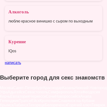
Алкоголь
люблю красное винишко с сыром по выходным
Курение
IQos
написать
Выберите город для секс знакомств
Москва
Санкт-Петербург
Краснодар
Казань
Нижний Новгород
Уфа
Адыгейск
Севастополь
Симферополь
Ялта
Феодосия
Керчь
Евпатория
Черкесск
Сочи
Новороссийск
Анапа
Геленджик
Туапсе
Ейск
Кропоткин
Славянск-на-Кубани
Крымск
Лабинск
Тихорецк
Белореченск
Горячий ключ
Темрюк