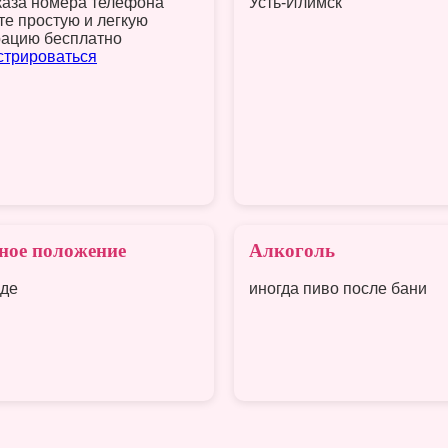
каза номера телефона
Усть-Илимск
те простую и легкую
рацию бесплатно
стрироваться
ное положение
Алкоголь
оде
иногда пиво после бани