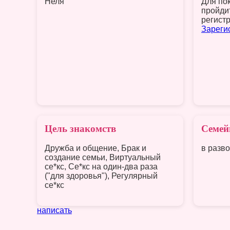
Неля
Для по
пройди
регист
Зареги
Цель знакомств
Семей
Дружба и общение, Брак и
в разв
создание семьи, Виртуальный
се*кс, Се*кс на один-два раза
("для здоровья"), Регулярный
се*кс
написать