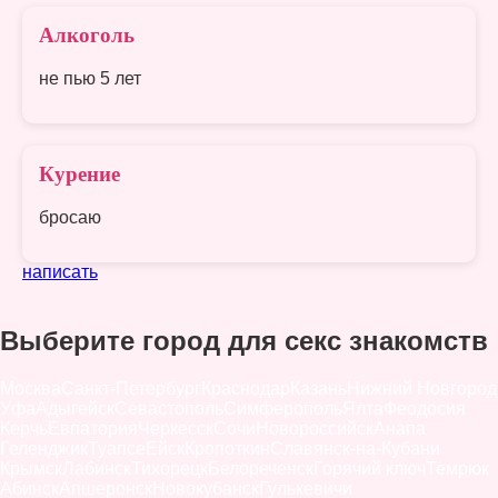
Алкоголь
не пью 5 лет
Курение
бросаю
написать
Выберите город для секс знакомств
Москва
Санкт-Петербург
Краснодар
Казань
Нижний Новгород
Уфа
Адыгейск
Севастополь
Симферополь
Ялта
Феодосия
Керчь
Евпатория
Черкесск
Сочи
Новороссийск
Анапа
Геленджик
Туапсе
Ейск
Кропоткин
Славянск-на-Кубани
Крымск
Лабинск
Тихорецк
Белореченск
Горячий ключ
Темрюк
Абинск
Апшеронск
Новокубанск
Гулькевичи