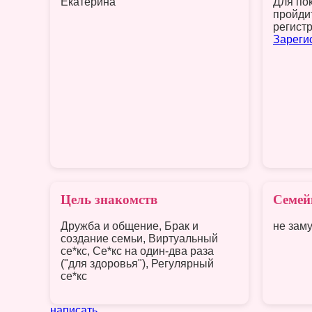
Екатерина
Для по
пройди
регист
Зареги
Цель знакомств
Семей
Дружба и общение, Брак и
не зам
создание семьи, Виртуальный
се*кс, Се*кс на один-два раза
("для здоровья"), Регулярный
се*кс
написать