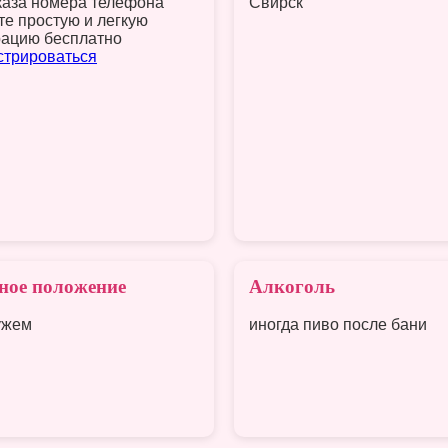
каза номера телефона
Свирск
те простую и легкую
рацию бесплатно
стрироваться
ное положение
Алкоголь
ужем
иногда пиво после бани