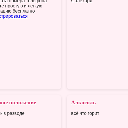
каза номера телефона
Салехард
те простую и легкую
рацию бесплатно
стрироваться
ное положение
Алкоголь
ак в разводе
всё что горит