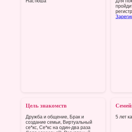
Настюша
Для по
пройди
регист
Зареги
Цель знакомств
Семей
Дружба и общение, Брак и
5 лет к
создание семьи, Виртуальный
се*кс, Се*кс на один-два раза