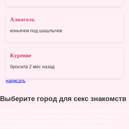
Алкоголь
коньячок под шашлычок
Курение
бросила 2 мес назад
написать
Выберите город для секс знакомств
Москва
Санкт-Петербург
Краснодар
Казань
Нижний Новгород
Уфа
Адыгейск
Севастополь
Симферополь
Ялта
Феодосия
Керчь
Евпатория
Черкесск
Сочи
Новороссийск
Анапа
Геленджик
Туапсе
Ейск
Кропоткин
Славянск-на-Кубани