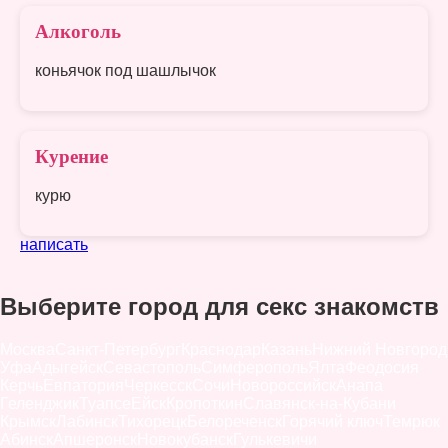
Алкоголь
коньячок под шашлычок
Курение
курю
написать
Выберите город для секс знакомств
Москва
Санкт-Петербург
Краснодар
Казань
Нижний Новгород
Уфа
Адыгейск
Севастополь
Симферополь
Ялта
Феодосия
Керчь
Евпатория
Черкесск
Сочи
Новороссийск
Анапа
Геленджик
Туапсе
Ейск
Кропоткин
Славянск-на-Кубани
Крымск
Лабинск
Тихорецк
Белореченск
Горячий ключ
Темрюк
Абинск
Апшеронск
Новокубанск
Гулькевичи