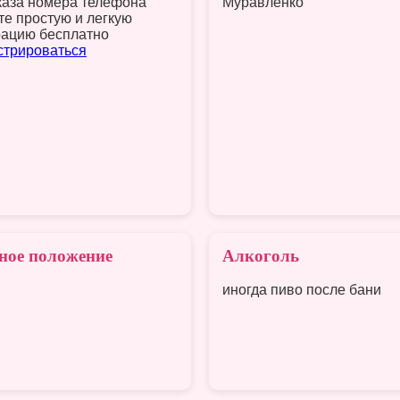
каза номера телефона
Муравленко
те простую и легкую
рацию бесплатно
стрироваться
ное положение
Алкоголь
иногда пиво после бани