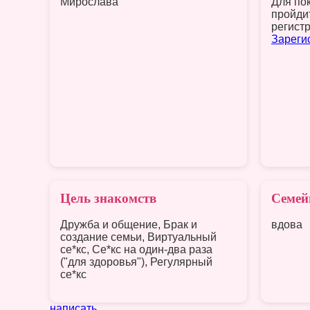
Мирослава
Для по
пройди
регист
Зареги
Цель знакомств
Семей
Дружба и общение, Брак и
вдова
создание семьи, Виртуальный
се*кс, Се*кс на один-два раза
("для здоровья"), Регулярный
се*кс
написать