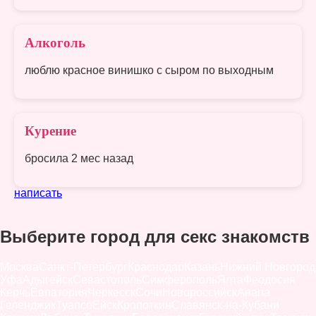
Алкоголь
люблю красное винишко с сыром по выходным
Курение
бросила 2 мес назад
написать
Выберите город для секс знакомств
Москва
Санкт-Петербург
Краснодар
Казань
Нижний Новгород
Уфа
Адыгейск
Севастополь
Симферополь
Ялта
Феодосия
Керчь
Евпатория
Черкесск
Сочи
Новороссийск
Анапа
Геленджик
Туапсе
Ейск
Кропоткин
Славянск-на-Кубани