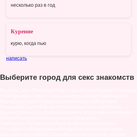
несколько раз в год
Курение
курю, когда пью
написать
Выберите город для секс знакомств
Москва
Санкт-Петербург
Краснодар
Казань
Нижний Новгород
Уфа
Адыгейск
Севастополь
Симферополь
Ялта
Феодосия
Керчь
Евпатория
Черкесск
Сочи
Новороссийск
Анапа
Геленджик
Туапсе
Ейск
Кропоткин
Славянск-на-Кубани
Крымск
Лабинск
Тихорецк
Белореченск
Горячий ключ
Темрюк
Абинск
Апшеронск
Новокубанск
Гулькевичи
Приморско-Ахтарск
Нальчик
Баксан
Нарткала
Терек
Усть-Джегута
Владикавказ
Моздок
Беслан
Алагир
Ардон
Дигора
Назрань
Магас
Сунжа
Малгобек
Грозный
Гудермес