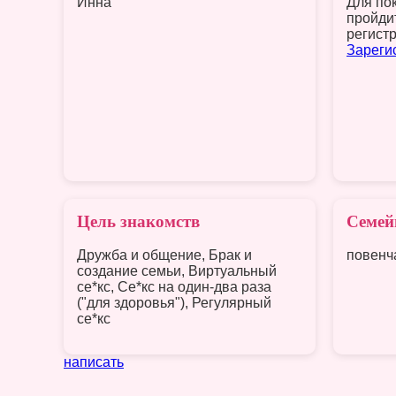
Инна
Для по
пройди
регист
Зареги
Цель знакомств
Семей
Дружба и общение, Брак и
повенч
создание семьи, Виртуальный
се*кс, Се*кс на один-два раза
("для здоровья"), Регулярный
се*кс
написать