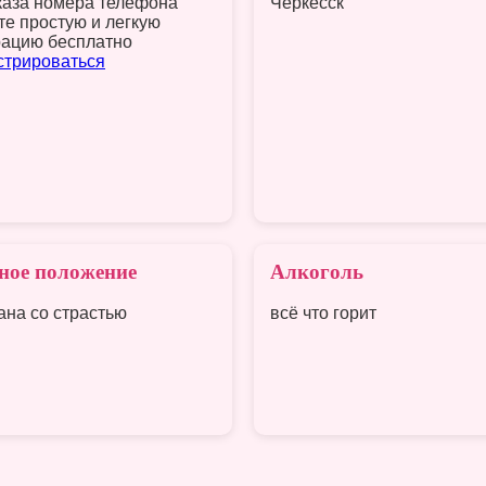
каза номера телефона
Черкесск
те простую и легкую
рацию бесплатно
стрироваться
ное положение
Алкоголь
ана со страстью
всё что горит