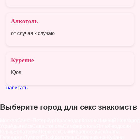
Алкоголь
от случая к случаю
Курение
IQos
написать
Выберите город для секс знакомств
Москва
Санкт-Петербург
Краснодар
Казань
Нижний Новгород
Уфа
Адыгейск
Севастополь
Симферополь
Ялта
Феодосия
Керчь
Евпатория
Черкесск
Сочи
Новороссийск
Анапа
Геленджик
Туапсе
Ейск
Кропоткин
Славянск-на-Кубани