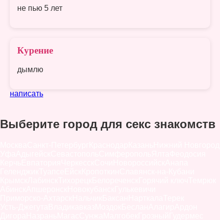
не пью 5 лет
Курение
дымлю
написать
Выберите город для секс знакомств
Москва
Санкт-Петербург
Краснодар
Казань
Нижний Новгород
Уфа
Адыгейск
Севастополь
Симферополь
Ялта
Феодосия
Керчь
Евпатория
Черкесск
Сочи
Новороссийск
Анапа
Геленджик
Туапсе
Ейск
Кропоткин
Славянск-на-Кубани
Крымск
Лабинск
Тихорецк
Белореченск
Горячий ключ
Темрюк
Абинск
Апшеронск
Новокубанск
Гулькевичи
Приморско-Ахтарск
Нальчик
Баксан
Нарткала
Терек
Усть-Джегута
Владикавказ
Моздок
Беслан
Алагир
Ардон
Дигора
Назрань
Магас
Сунжа
Малгобек
Грозный
Гудермес