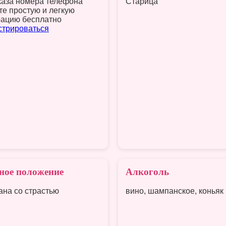
каза номера телефона
Старица
те простую и легкую
рацию бесплатно
стрироваться
ное положение
Алкоголь
ана со страстью
вино, шампанское, коньяк