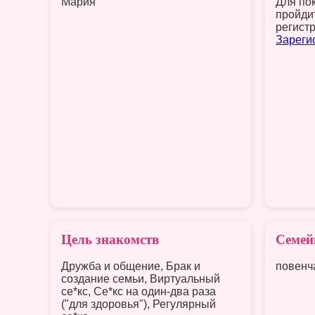
Мария
Для по
пройди
регист
Зареги
Цель знакомств
Семей
Дружба и общение, Брак и
повенч
создание семьи, Виртуальный
се*кс, Се*кс на один-два раза
("для здоровья"), Регулярный