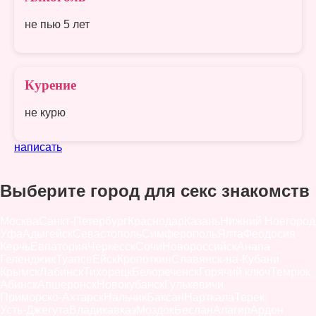
не пью 5 лет
Курение
не курю
написать
Выберите город для секс знакомств
Москва
Санкт-Петербург
Краснодар
Казань
Нижний Новгород
Уфа
Адыгейск
Севастополь
Симферополь
Ялта
Феодосия
Керчь
Евпатория
Черкесск
Сочи
Новороссийск
Анапа
Геленджик
Туапсе
Ейск
Кропоткин
Славянск-на-Кубани
Крымск
Лабинск
Тихорецк
Белореченск
Горячий ключ
Темрюк
Абинск
Апшеронск
Новокубанск
Гулькевичи
Приморско-Ахтарск
Нальчик
Баксан
Нарткала
Терек
Усть-Джегута
Владикавказ
Моздок
Беслан
Алагир
Ардон