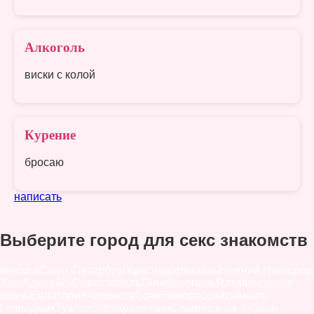
Алкоголь
виски с колой
Курение
бросаю
написать
Выберите город для секс знакомств
Москва
Санкт-Петербург
Краснодар
Казань
Нижний Новгород
Уфа
Адыгейск
Севастополь
Симферополь
Ялта
Феодосия
Керчь
Евпатория
Черкесск
Сочи
Новороссийск
Анапа
Геленджик
Туапсе
Ейск
Кропоткин
Славянск-на-Кубани