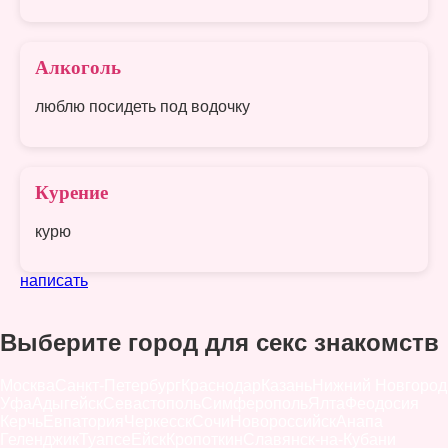
Алкоголь
люблю посидеть под водочку
Курение
курю
написать
Выберите город для секс знакомств
Москва
Санкт-Петербург
Краснодар
Казань
Нижний Новгород
Уфа
Адыгейск
Севастополь
Симферополь
Ялта
Феодосия
Керчь
Евпатория
Черкесск
Сочи
Новороссийск
Анапа
Геленджик
Туапсе
Ейск
Кропоткин
Славянск-на-Кубани