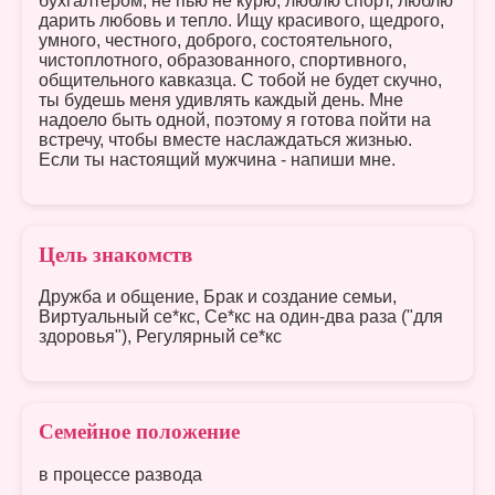
бухгалтером, не пью не курю, люблю спорт, люблю
дарить любовь и тепло. Ищу красивого, щедрого,
умного, честного, доброго, состоятельного,
чистоплотного, образованного, спортивного,
общительного кавказца. С тобой не будет скучно,
ты будешь меня удивлять каждый день. Мне
надоело быть одной, поэтому я готова пойти на
встречу, чтобы вместе наслаждаться жизнью.
Если ты настоящий мужчина - напиши мне.
Цель знакомств
Дружба и общение, Брак и создание семьи,
Виртуальный се*кс, Се*кс на один-два раза ("для
здоровья"), Регулярный се*кс
Семейное положение
в процессе развода