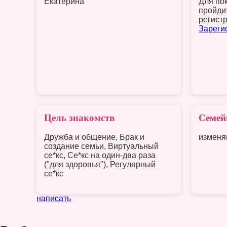
Екатерина
Для по
пройди
регист
Зареги
Цель знакомств
Семей
Дружба и общение, Брак и
изменя
создание семьи, Виртуальный
се*кс, Се*кс на один-два раза
("для здоровья"), Регулярный
се*кс
написать