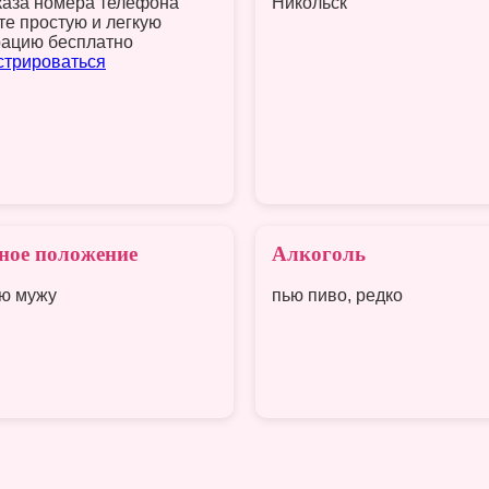
каза номера телефона
Никольск
те простую и легкую
рацию бесплатно
стрироваться
ное положение
Алкоголь
ю мужу
пью пиво, редко