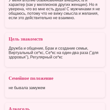
У меня вполне обыкновенная внешность и
характер (как у миллионов других женщин). Но я
уверена, что во мне есть душа! С мужчинами я не
общаюсь, потому что не вижу смысла и желания,
если это действительно не взаимно.
Цель знакомств
Дружба и общение, Брак и создание семьи,
Виртуальный се*кс, Се*кс на один-два раза ("для
здоровья"), Регулярный се*кс
Семейное положение
не бывала замужем
Алкоголь