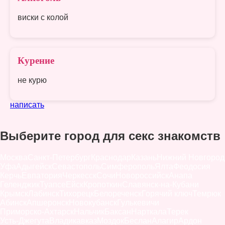
виски с колой
Курение
не курю
написать
Выберите город для секс знакомств
Москва
Санкт-Петербург
Краснодар
Казань
Нижний Новгород
Уфа
Адыгейск
Севастополь
Симферополь
Ялта
Феодосия
Керчь
Евпатория
Черкесск
Сочи
Новороссийск
Анапа
Геленджик
Туапсе
Ейск
Кропоткин
Славянск-на-Кубани
Крымск
Лабинск
Тихорецк
Белореченск
Горячий ключ
Темрюк
Абинск
Апшеронск
Новокубанск
Гулькевичи
Приморско-Ахтарск
Нальчик
Баксан
Нарткала
Терек
Усть-Джегута
Владикавказ
Моздок
Беслан
Алагир
Ардон