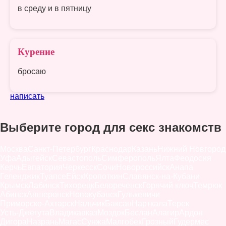
в среду и в пятницу
Курение
бросаю
написать
Выберите город для секс знакомств
Москва
Санкт-Петербург
Краснодар
Казань
Нижний Новгород
Уфа
Адыгейск
Севастополь
Симферополь
Ялта
Феодосия
Керчь
Евпатория
Черкесск
Сочи
Новороссийск
Анапа
Геленджик
Туапсе
Ейск
Кропоткин
Славянск-на-Кубани
Крымск
Лабинск
Тихорецк
Белореченск
Горячий ключ
Темрюк
Абинск
Апшеронск
Новокубанск
Гулькевичи
Приморско-Ахтарск
Нальчик
Баксан
Нарткала
Терек
Усть-Джегута
Владикавказ
Моздок
Беслан
Алагир
Ардон
Дигора
Назрань
Магас
Сунжа
Малгобек
Грозный
Гудермес