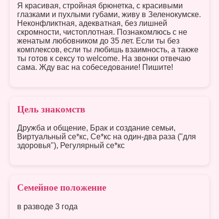
Я красивая, стройная брюнетка, с красивыми
глазками и пухлыми губами, живу в Зеленокумске.
Неконфликтная, адекватная, без лишней
скромности, чистоплотная. Познакомлюсь с не
женатым любовником до 35 лет. Если ты без
комплексов, если ты любишь взаимность, а также
ты готов к сексу то welcome. На звонки отвечаю
сама. Жду вас на собеседование! Пишите!
Цель знакомств
Дружба и общение, Брак и создание семьи,
Виртуальный се*кс, Се*кс на один-два раза ("для
здоровья"), Регулярный се*кс
Семейное положение
в разводе 3 года