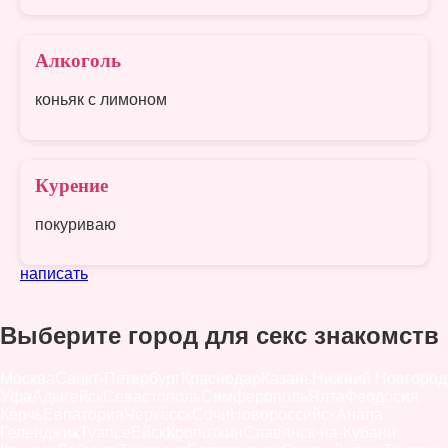
Алкоголь
коньяк с лимоном
Курение
покуриваю
написать
Выберите город для секс знакомств
Москва
Санкт-Петербург
Краснодар
Казань
Нижний Новгород
Уфа
Адыгейск
Севастополь
Симферополь
Ялта
Феодосия
Керчь
Евпатория
Черкесск
Сочи
Новороссийск
Анапа
Геленджик
Туапсе
Ейск
Кропоткин
Славянск-на-Кубани