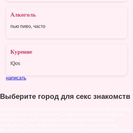
Алкоголь
пью пиво, часто
Курение
IQos
написать
Выберите город для секс знакомств
Москва
Санкт-Петербург
Краснодар
Казань
Нижний Новгород
Уфа
Адыгейск
Севастополь
Симферополь
Ялта
Феодосия
Керчь
Евпатория
Черкесск
Сочи
Новороссийск
Анапа
Геленджик
Туапсе
Ейск
Кропоткин
Славянск-на-Кубани
Крымск
Лабинск
Тихорецк
Белореченск
Горячий ключ
Темрюк