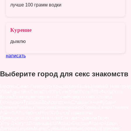
лучше 100 грамм водки
Курение
дымлю
написать
Выберите город для секс знакомств
Москва
Санкт-Петербург
Краснодар
Казань
Нижний Новгород
Уфа
Адыгейск
Севастополь
Симферополь
Ялта
Феодосия
Керчь
Евпатория
Черкесск
Сочи
Новороссийск
Анапа
Геленджик
Туапсе
Ейск
Кропоткин
Славянск-на-Кубани
Крымск
Лабинск
Тихорецк
Белореченск
Горячий ключ
Темрюк
Абинск
Апшеронск
Новокубанск
Гулькевичи
Приморско-Ахтарск
Нальчик
Баксан
Нарткала
Терек
Усть-Джегута
Владикавказ
Моздок
Беслан
Алагир
Ардон
Дигора
Назрань
Магас
Сунжа
Малгобек
Грозный
Гудермес